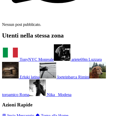
Nessun post pubblicato.
Utenti nella stessa zona
TonyNYC
Monreale
ariete69m
Luzzara
Erluki
latina
Ioeteinbarca
Rimini
toroamico
Roma
Nika_
Modena
Azioni Rapide
💬 Invia Messaggio
🏠 Torna alla Home