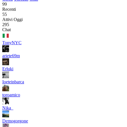
99
Recenti
55
Attivi Oggi
295
Chat
TonyNYC
ariete69m
Erluki
Ioeteinbarca
toroamico
Nika_
Demogorgone