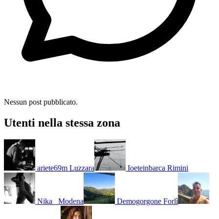
Nessun post pubblicato.
Utenti nella stessa zona
ariete69m
Luzzara
Ioeteinbarca
Rimini
Nika_
Modena
Demogorgone
Forlì