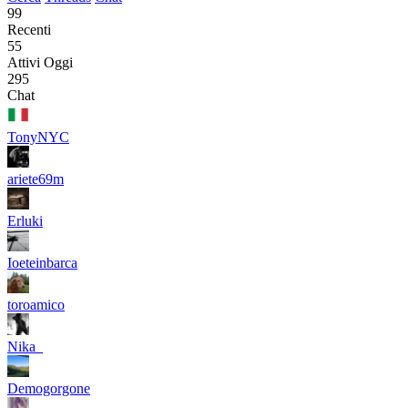
99
Recenti
55
Attivi Oggi
295
Chat
TonyNYC
ariete69m
Erluki
Ioeteinbarca
toroamico
Nika_
Demogorgone