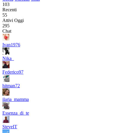
103
Recenti
55
Attivi Oggi
295
Chat
Ivan1976
Nika_
Federico97
hitman72
ilaria_mamma
Essenza_di_te
SteveIT