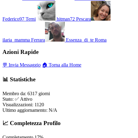
Federico97
Terni
hitman72
Pescara
ilaria_mamma
Ferrara
Essenza_di_te
Roma
Azioni Rapide
💬 Invia Messaggio
🏠 Torna alla Home
📊 Statistiche
Membro da:
6317 giorni
Stato:
✅ Attivo
Visualizzazioni:
1120
Ultimo aggiornamento:
N/A
📈 Completezza Profilo
Completamento
17%