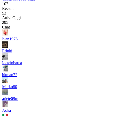
102
Recenti
53
Attivi Oggi
295
Chat
Ivan1976
Erluki
Ioeteinbarca
hitman72
Marko80
ariete69m
Astra_