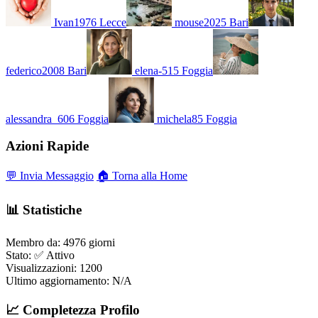
Ivan1976
Lecce
mouse2025
Bari
federico2008
Bari
elena-515
Foggia
alessandra_606
Foggia
michela85
Foggia
Azioni Rapide
💬 Invia Messaggio
🏠 Torna alla Home
📊 Statistiche
Membro da:
4976 giorni
Stato:
✅ Attivo
Visualizzazioni:
1200
Ultimo aggiornamento:
N/A
📈 Completezza Profilo