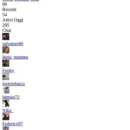
99
Recenti
54
Attivi Oggi
295
Chat
salvatore80
ilaria_mamma
Funky
Ioeteinbarca
hitman72
Nika_
Federico97