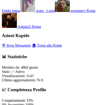
Erluki
latina
Astra_
Lazio
toroamico
Roma
Aglaia22
Roma
Azioni Rapide
💬 Invia Messaggio
🏠 Torna alla Home
📊 Statistiche
Membro da:
4884 giorni
Stato:
✅ Attivo
Visualizzazioni:
1143
Ultimo aggiornamento:
N/A
📈 Completezza Profilo
Completamento
33%
0%
Incompleto
100%