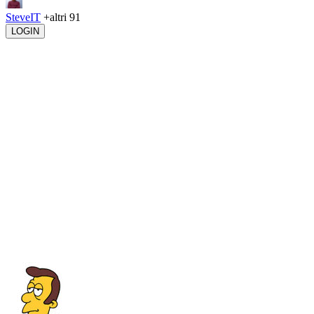
SteveIT
+altri 91
LOGIN