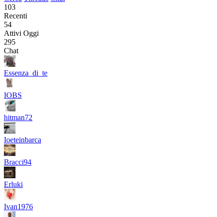
103
Recenti
54
Attivi Oggi
295
Chat
Essenza_di_te
IOBS
hitman72
Ioeteinbarca
Bracci94
Erluki
Ivan1976