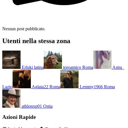
Nessun post pubblicato.
Utenti nella stessa zona
Erluki
latina
toroamico
Roma
Astra_
Lazio
Aglaia22
Roma
Lemmy1966
Roma
athlonxp01
Ostia
Azioni Rapide