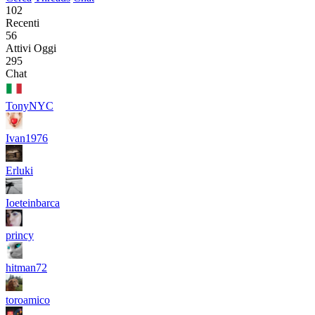
102
Recenti
56
Attivi Oggi
295
Chat
TonyNYC
Ivan1976
Erluki
Ioeteinbarca
princy
hitman72
toroamico