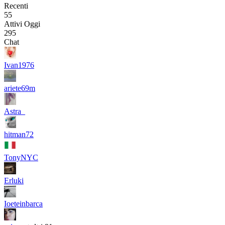
Recenti
55
Attivi Oggi
295
Chat
Ivan1976
ariete69m
Astra_
hitman72
TonyNYC
Erluki
Ioeteinbarca