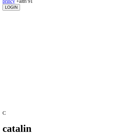
princy
+altri 91
LOGIN
C
catalin