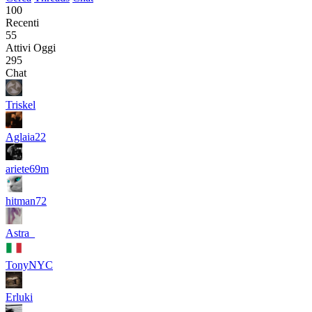
100
Recenti
55
Attivi Oggi
295
Chat
Triskel
Aglaia22
ariete69m
hitman72
Astra_
TonyNYC
Erluki