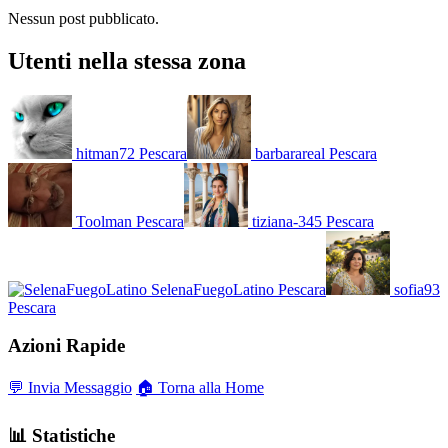
Nessun post pubblicato.
Utenti nella stessa zona
hitman72
Pescara
barbarareal
Pescara
Toolman
Pescara
tiziana-345
Pescara
SelenaFuegoLatino
Pescara
sofia93
Pescara
Azioni Rapide
💬 Invia Messaggio
🏠 Torna alla Home
📊 Statistiche