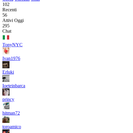
102
Recenti
56
Attivi Oggi
295
Chat
TonyNYC
Ivan1976
Erluki
Ioeteinbarca
princy
hitman72
toroamico