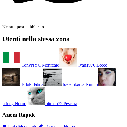
Nessun post pubblicato.
Utenti nella stessa zona
TonyNYC
Monreale
Ivan1976
Lecce
Erluki
latina
Ioeteinbarca
Rimini
princy
Nuoro
hitman72
Pescara
Azioni Rapide
💬 Invia Messaggio
🏠 Torna alla Home