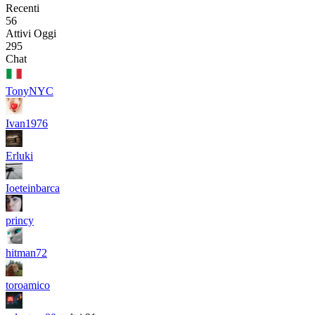
Recenti
56
Attivi Oggi
295
Chat
TonyNYC
Ivan1976
Erluki
Ioeteinbarca
princy
hitman72
toroamico