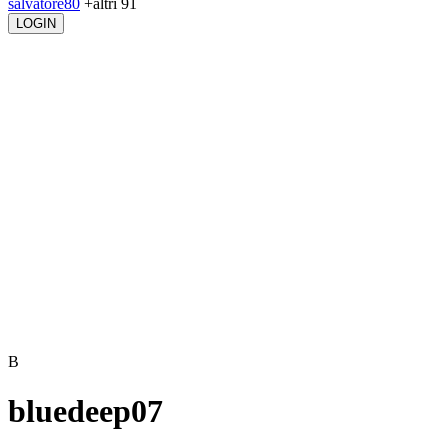
salvatore80
+altri 91
LOGIN
B
bluedeep07