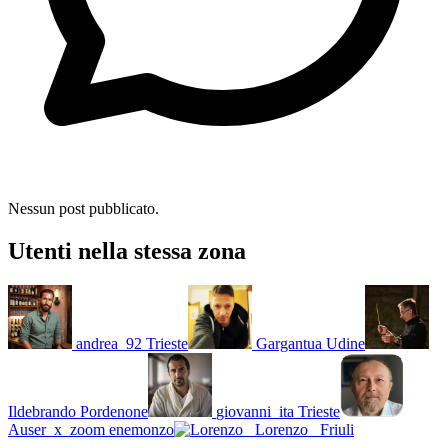
Nessun post pubblicato.
Utenti nella stessa zona
andrea_92
Trieste
Gargantua
Udine
Ildebrando
Pordenone
giovanni_ita
Trieste
Auser_x_zoom
enemonzo
Lorenzo_
Friuli