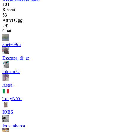
101
Recenti
53
Attivi Oggi
295
Chat
ariete69m
Essenza_di_te
hitman72
Astra_
TonyNYC
IOBS
Ioeteinbarca