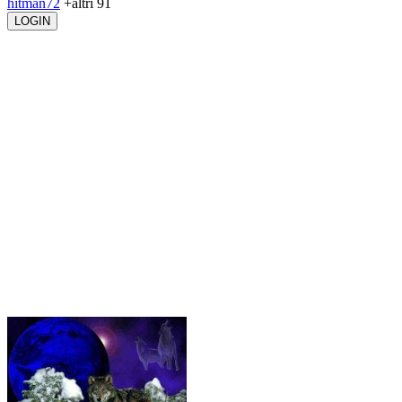
hitman72
+altri 91
LOGIN