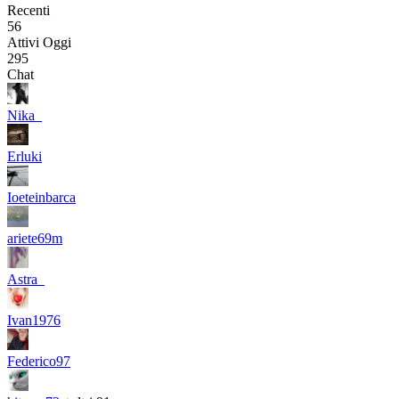
Recenti
56
Attivi Oggi
295
Chat
Nika_
Erluki
Ioeteinbarca
ariete69m
Astra_
Ivan1976
Federico97