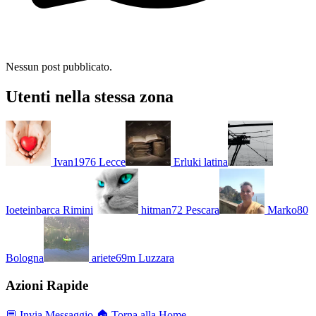
Nessun post pubblicato.
Utenti nella stessa zona
Ivan1976
Lecce
Erluki
latina
Ioeteinbarca
Rimini
hitman72
Pescara
Marko80
Bologna
ariete69m
Luzzara
Azioni Rapide
💬 Invia Messaggio
🏠 Torna alla Home