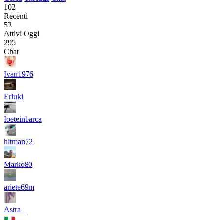
102
Recenti
53
Attivi Oggi
295
Chat
Ivan1976
Erluki
Ioeteinbarca
hitman72
Marko80
ariete69m
Astra_