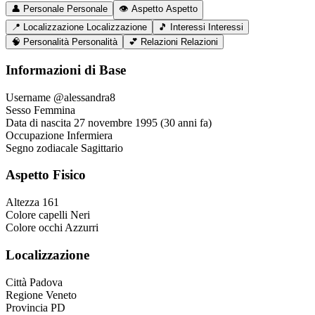
👤
Personale
Personale
👁️
Aspetto
Aspetto
📍
Localizzazione
Localizzazione
🎵
Interessi
Interessi
🧠
Personalità
Personalità
💕
Relazioni
Relazioni
Informazioni di Base
Username
@alessandra8
Sesso
Femmina
Data di nascita
27 novembre 1995 (30 anni fa)
Occupazione
Infermiera
Segno zodiacale
Sagittario
Aspetto Fisico
Altezza
161
Colore capelli
Neri
Colore occhi
Azzurri
Localizzazione
Città
Padova
Regione
Veneto
Provincia
PD