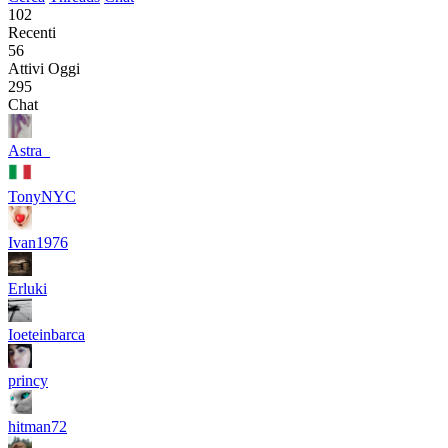
102
Recenti
56
Attivi Oggi
295
Chat
Astra_
TonyNYC
Ivan1976
Erluki
Ioeteinbarca
princy
hitman72