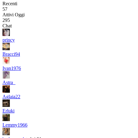
Recenti
57
Attivi Oggi
295
Chat
princy
Bracci94
Ivan1976
Astra_
Aglaia22
Erluki
Lemmy1966