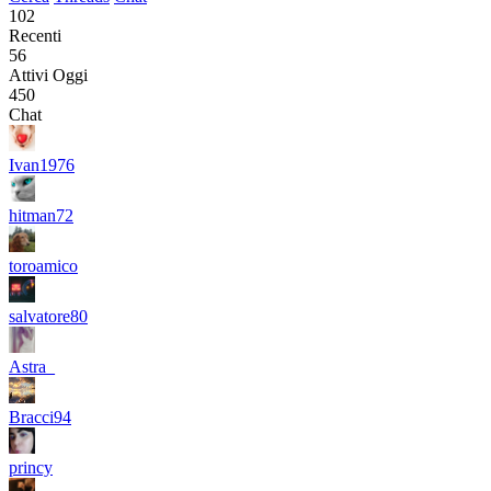
102
Recenti
56
Attivi Oggi
450
Chat
Ivan1976
hitman72
toroamico
salvatore80
Astra_
Bracci94
princy