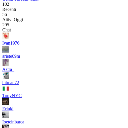
102
Recenti
56
Attivi Oggi
295
Chat
Ivan1976
ariete69m
Astra_
hitman72
TonyNYC
Erluki
Ioeteinbarca