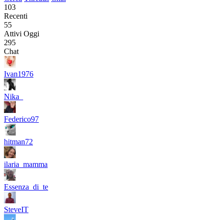
103
Recenti
55
Attivi Oggi
295
Chat
Ivan1976
Nika_
Federico97
hitman72
ilaria_mamma
Essenza_di_te
SteveIT