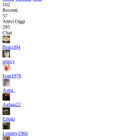
102
Recenti
57
Attivi Oggi
295
Chat
Bracci94
princy
Ivan1976
Astra_
Aglaia22
Erluki
Lemmy1966