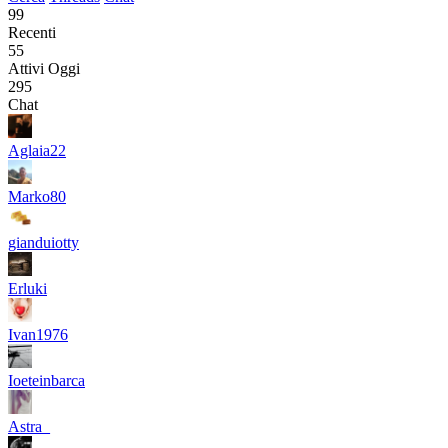
99
Recenti
55
Attivi Oggi
295
Chat
Aglaia22
Marko80
gianduiotty
Erluki
Ivan1976
Ioeteinbarca
Astra_