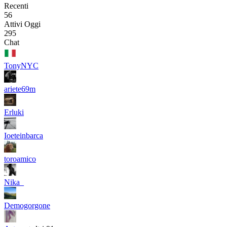
Recenti
56
Attivi Oggi
295
Chat
TonyNYC
ariete69m
Erluki
Ioeteinbarca
toroamico
Nika_
Demogorgone