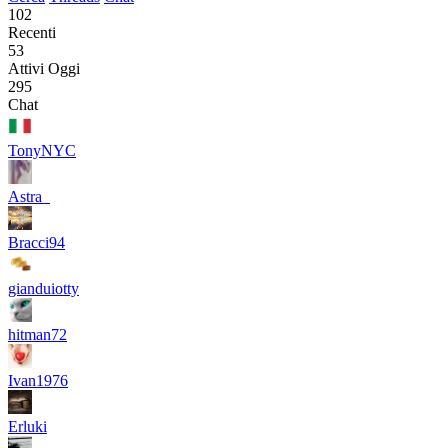
102
Recenti
53
Attivi Oggi
295
Chat
TonyNYC
Astra_
Bracci94
gianduiotty
hitman72
Ivan1976
Erluki