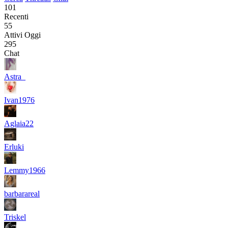
101
Recenti
55
Attivi Oggi
295
Chat
Astra_
Ivan1976
Aglaia22
Erluki
Lemmy1966
barbarareal
Triskel