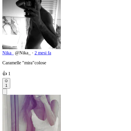
Nika_
@Nika_
·
2 mesi fa
Caramelle "mira"colose
👍
1
1