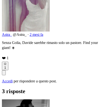
Astra_
@Astra_
·
2 mesi fa
Senza Golia, Davide sarebbe rimasto solo un pastore. Find your
giant! ☀️
❤️
1
1
Accedi
per rispondere a questo post.
3 risposte