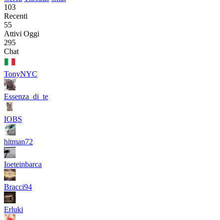
103
Recenti
55
Attivi Oggi
295
Chat
TonyNYC
Essenza_di_te
IOBS
hitman72
Ioeteinbarca
Bracci94
Erluki