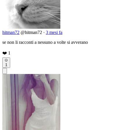
hitman72
@hitman72
·
3 mesi fa
se non li racconti a nessuno a volte si avverano
❤️
1
1