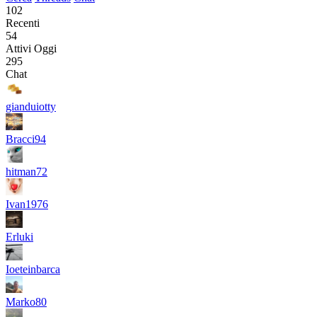
102
Recenti
54
Attivi Oggi
295
Chat
gianduiotty
Bracci94
hitman72
Ivan1976
Erluki
Ioeteinbarca
Marko80