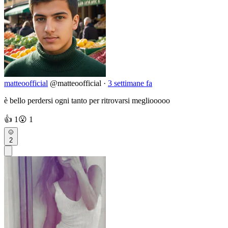
matteoofficial
@matteoofficial
·
3 settimane fa
è bello perdersi ogni tanto per ritrovarsi megliooooo
👍
1
😮
1
2