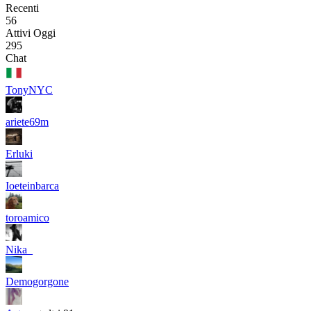
Recenti
56
Attivi Oggi
295
Chat
TonyNYC
ariete69m
Erluki
Ioeteinbarca
toroamico
Nika_
Demogorgone