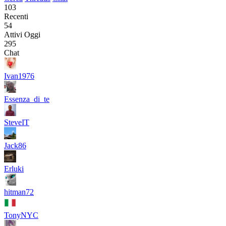
103
Recenti
54
Attivi Oggi
295
Chat
Ivan1976
Essenza_di_te
SteveIT
Jack86
Erluki
hitman72
TonyNYC