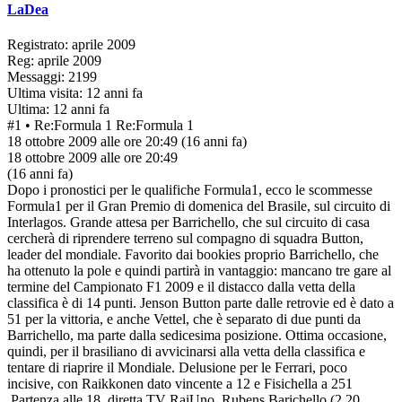
LaDea
Registrato: aprile 2009
Reg: aprile 2009
Messaggi: 2199
Ultima visita: 12 anni fa
Ultima: 12 anni fa
#1
• Re:Formula 1
Re:Formula 1
18 ottobre 2009 alle ore 20:49
(16 anni fa)
18 ottobre 2009 alle ore 20:49
(16 anni fa)
Dopo i pronostici per le qualifiche Formula1, ecco le scommesse
Formula1 per il Gran Premio di domenica del Brasile, sul circuito di
Interlagos. Grande attesa per Barrichello, che sul circuito di casa
cercherà di riprendere terreno sul compagno di squadra Button,
leader del mondiale. Favorito dai bookies proprio Barrichello, che
ha ottenuto la pole e quindi partirà in vantaggio: mancano tre gare al
termine del Campionato F1 2009 e il distacco dalla vetta della
classifica è di 14 punti. Jenson Button parte dalle retrovie ed è dato a
51 per la vittoria, e anche Vettel, che è separato di due punti da
Barrichello, ma parte dalla sedicesima posizione. Ottima occasione,
quindi, per il brasiliano di avvicinarsi alla vetta della classifica e
tentare di riaprire il Mondiale. Delusione per le Ferrari, poco
incisive, con Raikkonen dato vincente a 12 e Fisichella a 251
.Partenza alle 18, diretta TV RaiUno. Rubens Barichello (2.20