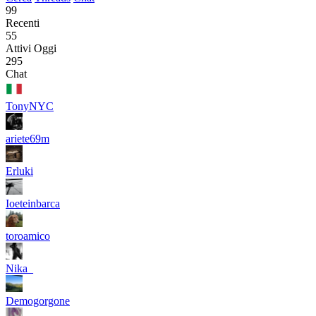
99
Recenti
55
Attivi Oggi
295
Chat
TonyNYC
ariete69m
Erluki
Ioeteinbarca
toroamico
Nika_
Demogorgone