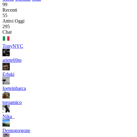
99
Recenti
55
Attivi Oggi
295
Chat
TonyNYC
ariete69m
Erluki
Ioeteinbarca
toroamico
Nika_
Demogorgone