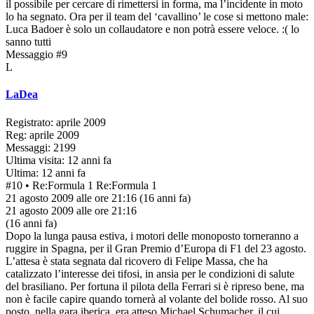
il possibile per cercare di rimettersi in forma, ma l’incidente in moto
lo ha segnato. Ora per il team del ‘cavallino’ le cose si mettono male:
Luca Badoer è solo un collaudatore e non potrà essere veloce. :( lo
sanno tutti
Messaggio #9
L
LaDea
Registrato: aprile 2009
Reg: aprile 2009
Messaggi: 2199
Ultima visita: 12 anni fa
Ultima: 12 anni fa
#10
• Re:Formula 1
Re:Formula 1
21 agosto 2009 alle ore 21:16
(16 anni fa)
21 agosto 2009 alle ore 21:16
(16 anni fa)
Dopo la lunga pausa estiva, i motori delle monoposto torneranno a
ruggire in Spagna, per il Gran Premio d’Europa di F1 del 23 agosto.
L’attesa è stata segnata dal ricovero di Felipe Massa, che ha
catalizzato l’interesse dei tifosi, in ansia per le condizioni di salute
del brasiliano. Per fortuna il pilota della Ferrari si è ripreso bene, ma
non è facile capire quando tornerà al volante del bolide rosso. Al suo
posto, nella gara iberica, era atteso Michael Schumacher, il cui