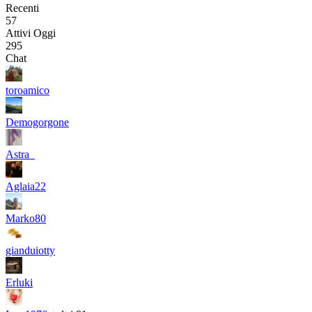
Recenti
57
Attivi Oggi
295
Chat
toroamico
Demogorgone
Astra_
Aglaia22
Marko80
gianduiotty
Erluki