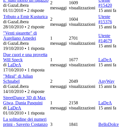
E' stato morto un ragazzo
Utente
2
1609
di GazaLibera
#15420
messaggi
visualizzazioni
01/11/2010
•
2 risposte
15 anni fa
Tributo a Emir Kusturica
Utente
2
1604
di GazaLibera
#15376
messaggi
visualizzazioni
28/10/2010
•
2 risposte
15 anni fa
"Venti sigarette" di
Utente
Aureliano Amedei
1
2701
#14679
di GazaLibera
messaggi
visualizzazioni
15 anni fa
19/10/2010
•
1 risposta
Due cuori e una provetta
Will Speck
1
1677
LaDeA
di
LaDeA
messaggi
visualizzazioni
15 anni fa
17/10/2010
•
1 risposta
"Miral" di Julian
Schnabel
2
2049
AnyWay
di GazaLibera
messaggi
visualizzazioni
15 anni fa
14/10/2010
•
2 risposte
StreetDance 3D di Max
Giwa, Dania Pasquini
1
2158
LaDeA
di
LaDeA
messaggi
visualizzazioni
15 anni fa
01/10/2010
•
1 risposta
La solitudine dei numeri
primi - Saverio Costanzo
3
1841
BelloDolce