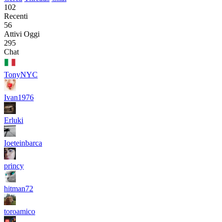
102
Recenti
56
Attivi Oggi
295
Chat
TonyNYC
Ivan1976
Erluki
Ioeteinbarca
princy
hitman72
toroamico