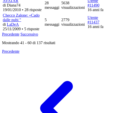
AVATAR
Utente
28
5638
di Diana74
#11490
messaggi
visualizzazioni
19/01/2010
•
28 risposte
16 anni fa
Checco Zalone: «Cado
Utente
dalle nubi "
5
2779
#11437
di
LaDeA
messaggi
visualizzazioni
16 anni fa
25/11/2009
•
5 risposte
Precedente
Successivo
Mostrando
41
-
60
di
137
risultati
Precedente