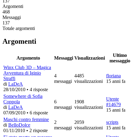
137
Argomenti
468
Messaggi
137
Totale argomenti
Argomenti
Ultimo
Argomento
Messaggi
Visualizzazioni
messaggio
Winx Club 3D – Magica
Avventura di Iginio
4
4485
floriana
Straffi
messaggi
visualizzazioni
15 anni fa
di
LaDeA
28/10/2010
•
4 risposte
Somewhere di Sofia
Utente
Coppola
6
1908
#14679
di
LaDeA
messaggi
visualizzazioni
15 anni fa
07/09/2010
•
6 risposte
Maschi contro femmine
2
2059
scripts
di
BelloDolce
messaggi
visualizzazioni
15 anni fa
01/11/2010
•
2 risposte