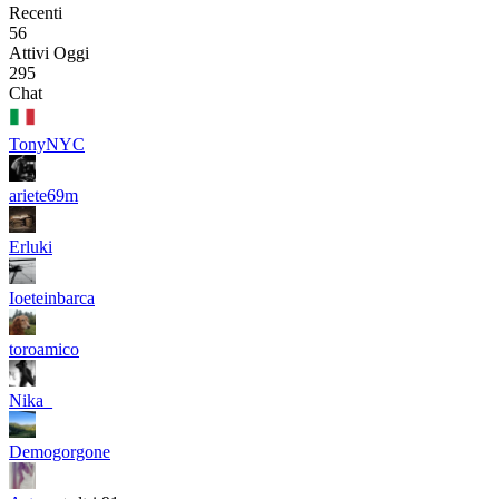
Recenti
56
Attivi Oggi
295
Chat
TonyNYC
ariete69m
Erluki
Ioeteinbarca
toroamico
Nika_
Demogorgone