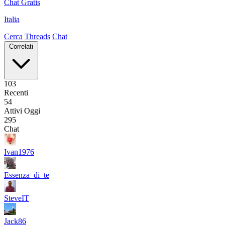
Chat Gratis
Italia
Cerca
Threads
Chat
Correlati
103
Recenti
54
Attivi Oggi
295
Chat
Ivan1976
Essenza_di_te
SteveIT
Jack86