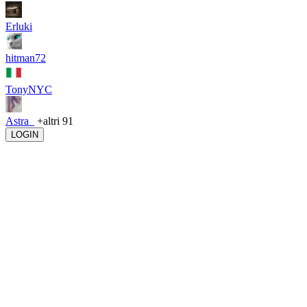
Erluki
hitman72
TonyNYC
Astra_
+altri 91
LOGIN