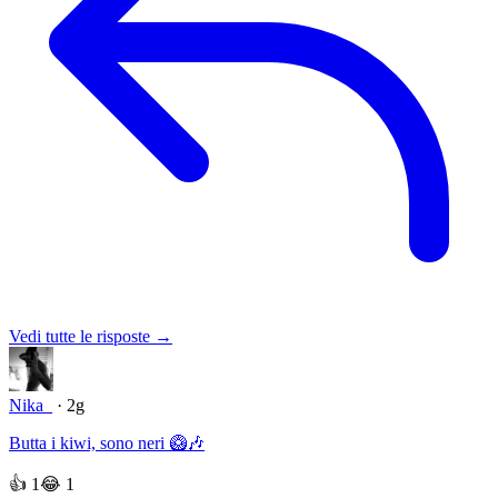
Vedi tutte le risposte →
Nika_
· 2g
Butta i kiwi, sono neri 🥝🎶
👍
1
😂
1