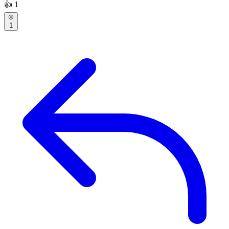
👍
1
1