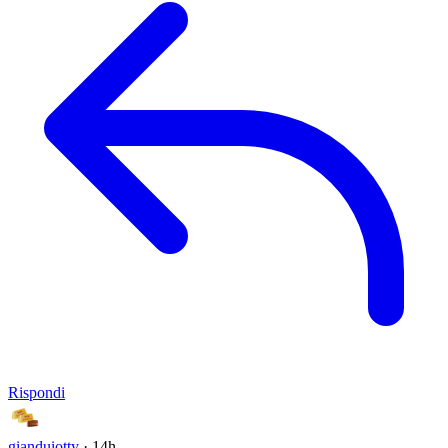
Rispondi
gianduiotty
· 14h