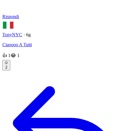
Rispondi
TonyNYC
· 6g
Ciaoooo A Tutti
👍
1
😂
1
2