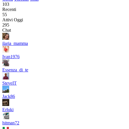
103
Recenti
55
Attivi Oggi
295
Chat
ilaria_mamma
Ivan1976
Essenza_di_te
SteveIT
Jack86
Erluki
hitman72