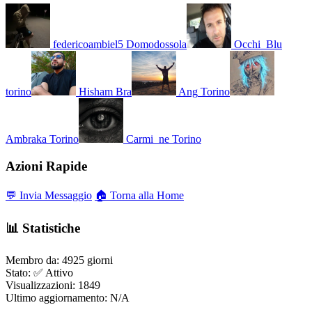
federicoambiel5
Domodossola
Occhi_Blu
torino
Hisham
Bra
Ang
Torino
Ambraka
Torino
Carmi_ne
Torino
Azioni Rapide
💬 Invia Messaggio
🏠 Torna alla Home
📊 Statistiche
Membro da:
4925 giorni
Stato:
✅ Attivo
Visualizzazioni:
1849
Ultimo aggiornamento:
N/A