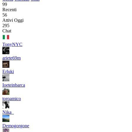
99
Recenti
56
Attivi Oggi
295
Chat
TonyNYC
ariete69m
Erluki
Ioeteinbarca
toroamico
Nika_
Demogorgone