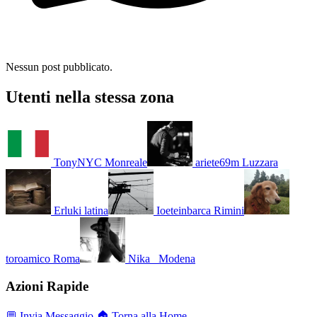
Nessun post pubblicato.
Utenti nella stessa zona
TonyNYC
Monreale
ariete69m
Luzzara
Erluki
latina
Ioeteinbarca
Rimini
toroamico
Roma
Nika_
Modena
Azioni Rapide
💬 Invia Messaggio
🏠 Torna alla Home