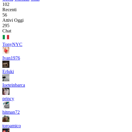
102
Recenti
56
Attivi Oggi
295
Chat
TonyNYC
Ivan1976
Erluki
Ioeteinbarca
princy
hitman72
toroamico