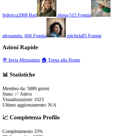
federico2008
Bari
elena-515
Foggia
alessandra_606
Foggia
michela85
Foggia
Azioni Rapide
💬 Invia Messaggio
🏠 Torna alla Home
📊 Statistiche
Membro da:
5889 giorni
Stato:
✅ Attivo
Visualizzazioni:
1023
Ultimo aggiornamento:
N/A
📈 Completezza Profilo
Completamento
33%