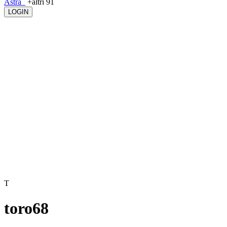
Astra_
+altri 91
LOGIN
T
toro68