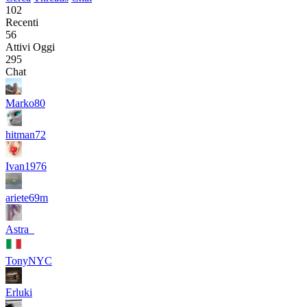
102
Recenti
56
Attivi Oggi
295
Chat
Marko80
hitman72
Ivan1976
ariete69m
Astra_
TonyNYC
Erluki