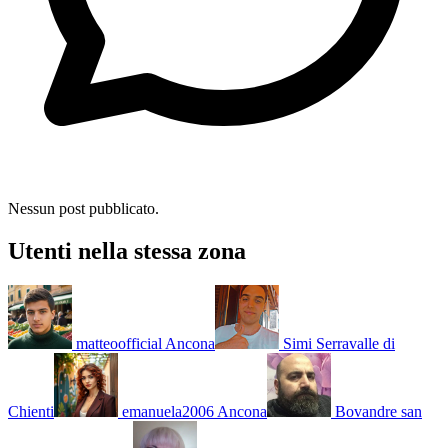
Nessun post pubblicato.
Utenti nella stessa zona
matteoofficial
Ancona
Simi
Serravalle di
Chienti
emanuela2006
Ancona
Bovandre
san