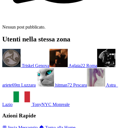
Nessun post pubblicato.
Utenti nella stessa zona
Triskel
Genova
Aglaia22
Roma
ariete69m
Luzzara
hitman72
Pescara
Astra_
Lazio
TonyNYC
Monreale
Azioni Rapide
💬 Invia Messaggio
🏠 Torna alla Home