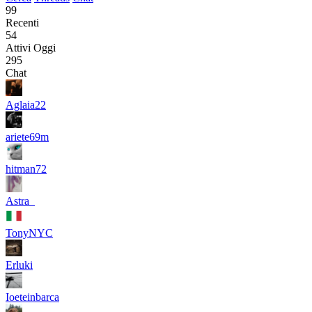
99
Recenti
54
Attivi Oggi
295
Chat
Aglaia22
ariete69m
hitman72
Astra_
TonyNYC
Erluki
Ioeteinbarca