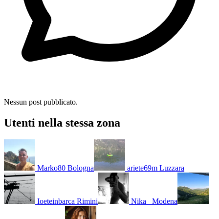
Nessun post pubblicato.
Utenti nella stessa zona
Marko80
Bologna
ariete69m
Luzzara
Ioeteinbarca
Rimini
Nika_
Modena