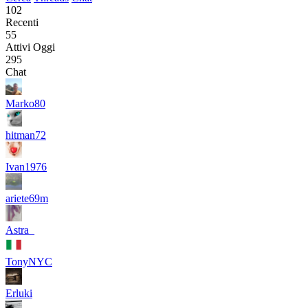
102
Recenti
55
Attivi Oggi
295
Chat
Marko80
hitman72
Ivan1976
ariete69m
Astra_
TonyNYC
Erluki