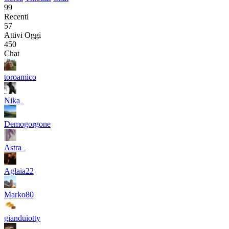
99
Recenti
57
Attivi Oggi
450
Chat
toroamico
Nika_
Demogorgone
Astra_
Aglaia22
Marko80
gianduiotty