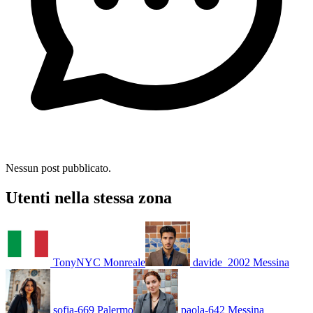
Nessun post pubblicato.
Utenti nella stessa zona
TonyNYC
Monreale
davide_2002
Messina
sofia-669
Palermo
paola-642
Messina