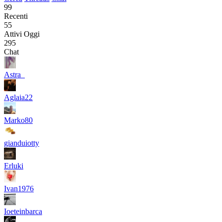
99
Recenti
55
Attivi Oggi
295
Chat
Astra_
Aglaia22
Marko80
gianduiotty
Erluki
Ivan1976
Ioeteinbarca