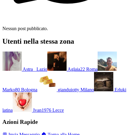
Nessun post pubblicato.
Utenti nella stessa zona
Astra_
Lazio
Aglaia22
Roma
Marko80
Bologna
gianduiotty
Milano
Erluki
latina
Ivan1976
Lecce
Azioni Rapide
💬 Invia Messaggio
🏠 Torna alla Home