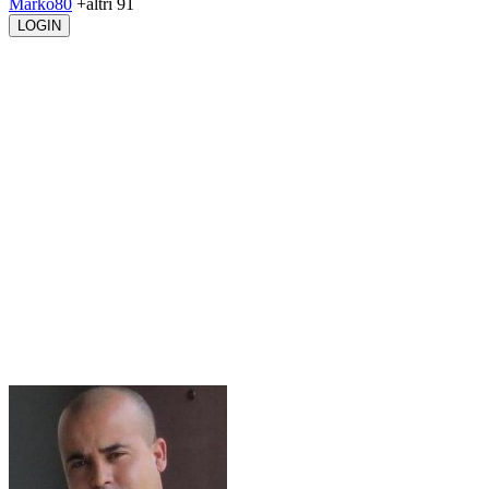
Marko80
+altri 91
LOGIN