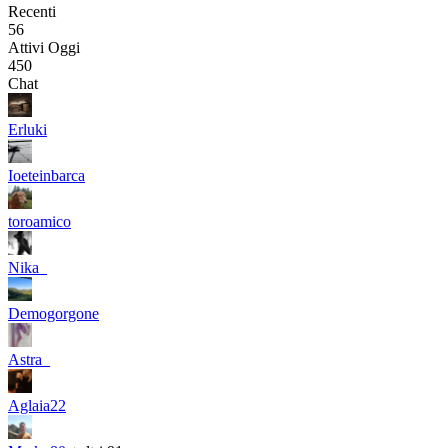
Recenti
56
Attivi Oggi
450
Chat
Erluki
Ioeteinbarca
toroamico
Nika_
Demogorgone
Astra_
Aglaia22