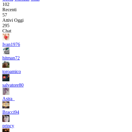
102
Recenti
57
Attivi Oggi
295
Chat
Ivan1976
hitman72
toroamico
salvatore80
Astra_
Bracci94
princy