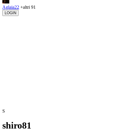
Aglaia22
+altri 91
LOGIN
S
shiro81