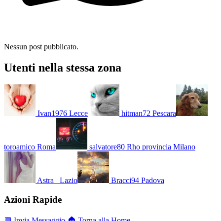
Nessun post pubblicato.
Utenti nella stessa zona
Ivan1976
Lecce
hitman72
Pescara
toroamico
Roma
salvatore80
Rho provincia Milano
Astra_
Lazio
Bracci94
Padova
Azioni Rapide
💬 Invia Messaggio
🏠 Torna alla Home