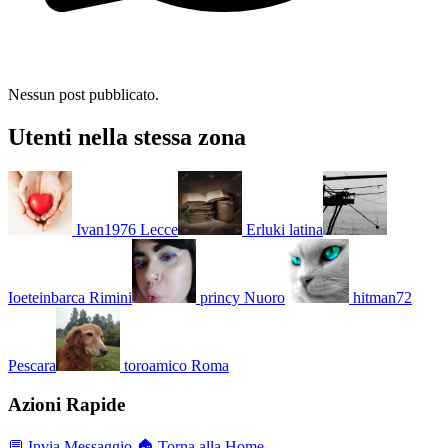
Nessun post pubblicato.
Utenti nella stessa zona
Ivan1976
Lecce
Erluki
latina
Ioeteinbarca
Rimini
princy
Nuoro
hitman72
Pescara
toroamico
Roma
Azioni Rapide
💬 Invia Messaggio
🏠 Torna alla Home