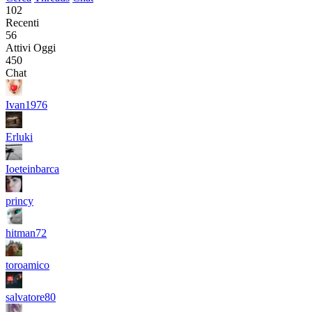
102
Recenti
56
Attivi Oggi
450
Chat
Ivan1976
Erluki
Ioeteinbarca
princy
hitman72
toroamico
salvatore80