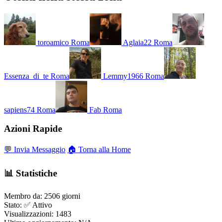
toroamico
Roma
Aglaia22
Roma
Essenza_di_te
Roma
Lemmy1966
Roma
sapiens74
Roma
Fab
Roma
Azioni Rapide
💬 Invia Messaggio
🏠 Torna alla Home
📊 Statistiche
Membro da:
2506 giorni
Stato:
✅ Attivo
Visualizzazioni:
1483