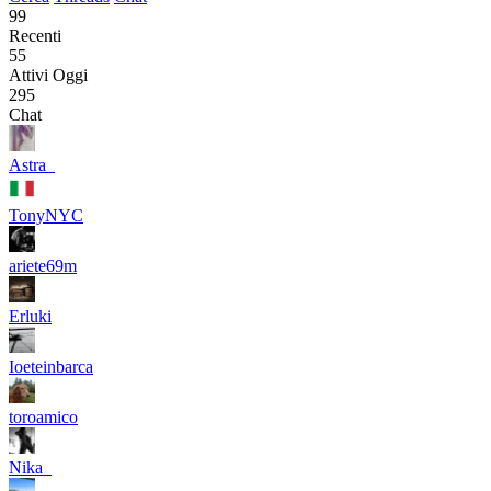
99
Recenti
55
Attivi Oggi
295
Chat
Astra_
TonyNYC
ariete69m
Erluki
Ioeteinbarca
toroamico
Nika_