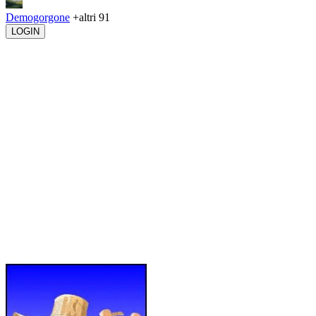
Demogorgone
+altri 91
LOGIN