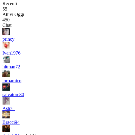
Recenti
55
Attivi Oggi
450
Chat
princy
Ivan1976
hitman72
toroamico
salvatore80
Astra_
Bracci94