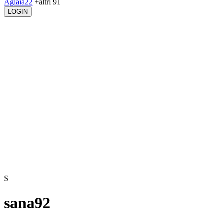
Aglaia22
+altri 91
LOGIN
S
sana92