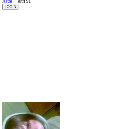
Astra_
+altri 91
LOGIN