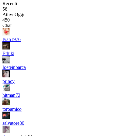
Recenti
56
Attivi Oggi
450
Chat
Ivan1976
Erluki
Ioeteinbarca
princy
hitman72
toroamico
salvatore80