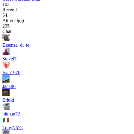
103
Recenti
54
Attivi Oggi
295
Chat
Essenza_di_te
SteveIT
Ivan1976
Jack86
Erluki
hitman72
TonyNYC