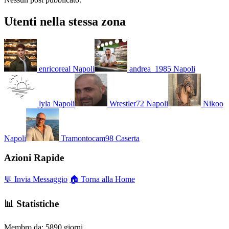
Utenti nella stessa zona
enricoreal
Napoli
andrea_1985
Napoli
lyla
Napoli
Wrestler72
Napoli
Nikoo
Napoli
Tramontocam98
Caserta
Azioni Rapide
💬 Invia Messaggio
🏠 Torna alla Home
📊 Statistiche
Membro da:
5890 giorni